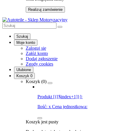
Realizuj zamówienie
Szukaj
Moje konto
Zaloguj się
Załóż konto
Dodaj zgłoszenie
Zgody cookies
Ulubione
Koszyk
0
Koszyk (
0
)
Produkt [{[$index+1]}]:
Ilość:
x
Cena jednostkowa:
Koszyk jest pusty