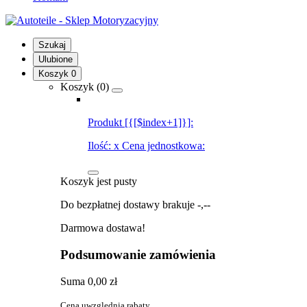
Szukaj
Ulubione
Koszyk
0
Koszyk (
0
)
Produkt [{[$index+1]}]:
Ilość:
x
Cena jednostkowa:
Koszyk jest pusty
Do bezpłatnej dostawy brakuje
-,--
Darmowa dostawa!
Podsumowanie zamówienia
Suma
0,00 zł
Cena uwzględnia rabaty