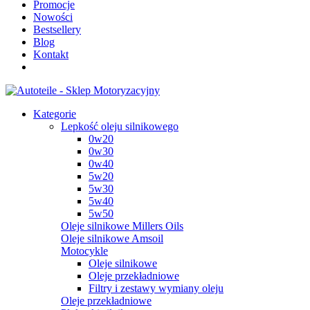
Promocje
Nowości
Bestsellery
Blog
Kontakt
Kategorie
Lepkość oleju silnikowego
0w20
0w30
0w40
5w20
5w30
5w40
5w50
Oleje silnikowe Millers Oils
Oleje silnikowe Amsoil
Motocykle
Oleje silnikowe
Oleje przekładniowe
Filtry i zestawy wymiany oleju
Oleje przekładniowe