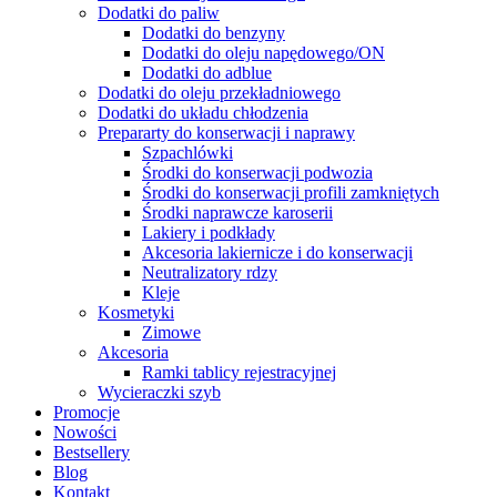
Dodatki do paliw
Dodatki do benzyny
Dodatki do oleju napędowego/ON
Dodatki do adblue
Dodatki do oleju przekładniowego
Dodatki do układu chłodzenia
Prepararty do konserwacji i naprawy
Szpachlówki
Środki do konserwacji podwozia
Środki do konserwacji profili zamkniętych
Środki naprawcze karoserii
Lakiery i podkłady
Akcesoria lakiernicze i do konserwacji
Neutralizatory rdzy
Kleje
Kosmetyki
Zimowe
Akcesoria
Ramki tablicy rejestracyjnej
Wycieraczki szyb
Promocje
Nowości
Bestsellery
Blog
Kontakt