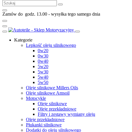
Zamów do godz. 13.00 - wysyłka tego samego dnia Da
Kategorie
Lepkość oleju silnikowego
0w20
0w30
0w40
5w20
5w30
5w40
5w50
Oleje silnikowe Millers Oils
Oleje silnikowe Amsoil
Motocykle
Oleje silnikowe
Oleje przekładniowe
Filtry i zestawy wymiany oleju
Oleje przekładniowe
Płukanki silnikowe
Dodatki do oleju silnikowego