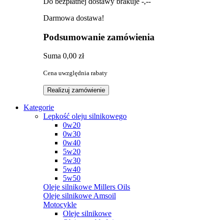
Do bezpłatnej dostawy brakuje
-,--
Darmowa dostawa!
Podsumowanie zamówienia
Suma
0,00 zł
Cena uwzględnia rabaty
Realizuj zamówienie
Kategorie
Lepkość oleju silnikowego
0w20
0w30
0w40
5w20
5w30
5w40
5w50
Oleje silnikowe Millers Oils
Oleje silnikowe Amsoil
Motocykle
Oleje silnikowe