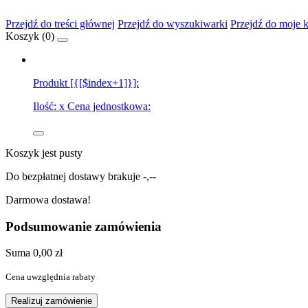
Przejdź do treści głównej
Przejdź do wyszukiwarki
Przejdź do moje 
Koszyk (
0
)
Produkt [{[$index+1]}]:
Ilość:
x
Cena jednostkowa:
Koszyk jest pusty
Do bezpłatnej dostawy brakuje
-,--
Darmowa dostawa!
Podsumowanie zamówienia
Suma
0,00 zł
Cena uwzględnia rabaty
Realizuj zamówienie