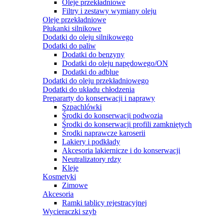
Oleje przekładniowe
Filtry i zestawy wymiany oleju
Oleje przekładniowe
Płukanki silnikowe
Dodatki do oleju silnikowego
Dodatki do paliw
Dodatki do benzyny
Dodatki do oleju napędowego/ON
Dodatki do adblue
Dodatki do oleju przekładniowego
Dodatki do układu chłodzenia
Prepararty do konserwacji i naprawy
Szpachlówki
Środki do konserwacji podwozia
Środki do konserwacji profili zamkniętych
Środki naprawcze karoserii
Lakiery i podkłady
Akcesoria lakiernicze i do konserwacji
Neutralizatory rdzy
Kleje
Kosmetyki
Zimowe
Akcesoria
Ramki tablicy rejestracyjnej
Wycieraczki szyb