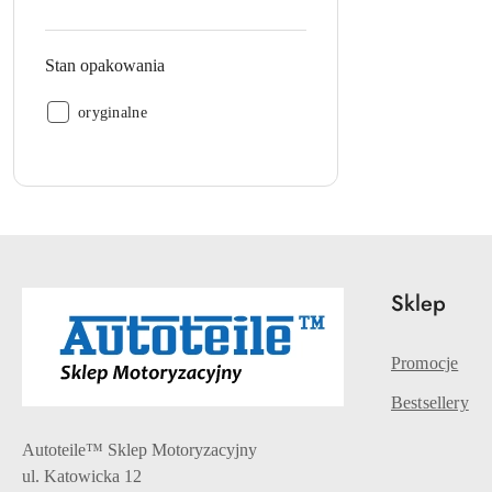
z
jednostkowym:
opakowaniem
Stan opakowania
jednostkowym:
Stan
oryginalne
opakowania:
Sklep
Promocje
Bestsellery
Autoteile™ Sklep Motoryzacyjny
ul. Katowicka 12