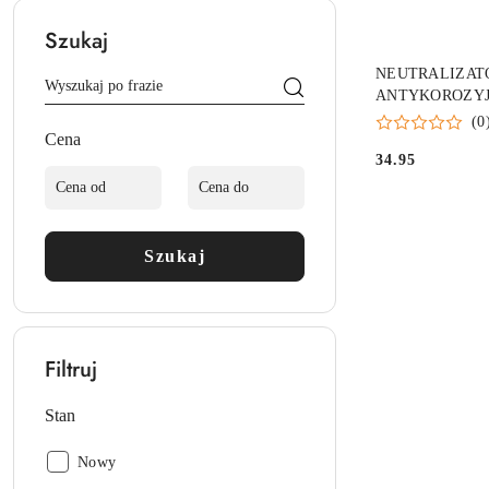
Szukaj
NEUTRALIZAT
ANTYKOROZYJ
UNIWERSALNY
(0
Cena
34.95
Cena:
Szukaj
Filtruj
Stan
Stan:
Nowy