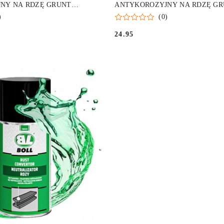
NY NA RDZĘ GRUNT
ANTYKOROZYJNY NA RDZĘ G
 PĘDZEL 250M
UNIWERSALNY PĘDZEL 60ML
)
(0)
24.95
Cena: