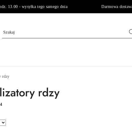
godz. 13.00 - wysyłka tego samego dnia Darmowa dostawa 
y rdzy
lizatory rdzy
:
4