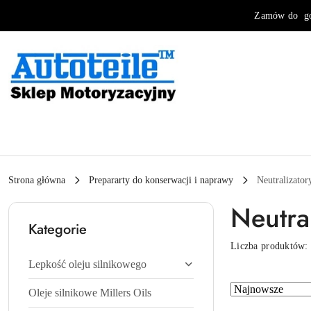
Przejdź do treści głównej
Przejdź do wyszukiwarki
Przejdź do moje konto
Przejdź do menu głównego
Przejdź do stopki
Zamów do 
Strona główna
Prepararty do konserwacji i naprawy
Neutralizator
Neutra
Kategorie
Liczba produktów
Lepkość oleju silnikowego
Zastosowano
Sortuj
Oleje silnikowe Millers Oils
według
sortowanie: