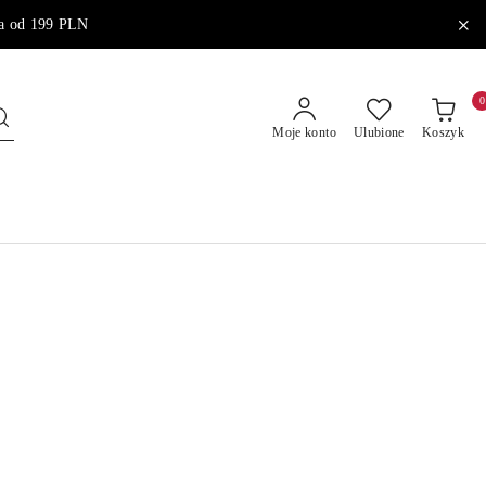
od 199 PLN
0
Moje konto
Ulubione
Koszyk