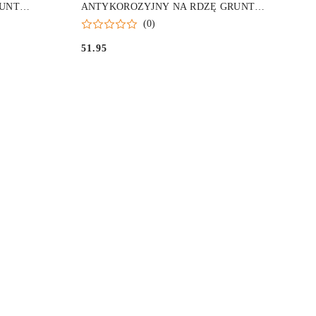
RUNT
ANTYKOROZYJNY NA RDZĘ GRUNT
UNIWERSALNY 400ML
(0)
51.95
Cena: