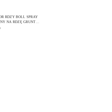
DO KOSZYKA
OR RDZY BOLL SPRAY
NY NA RDZĘ GRUNT
 150ML
)