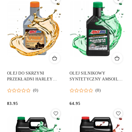
OLEJ DO SKRZYNI
OLEJ SILNIKOWY
PRZEKŁADNI HARLEY
SYNTETYCZNY AMSOIL
AMSOIL SYNTHETIC
0W20 SIGNATURE SERIES
(0)
(0)
TRANSMISSION FLUID
100% SYNTH ASM 0,95
MVT
83.95
64.95
Cena:
Cena: