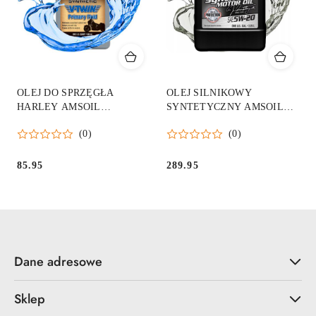
OLEJ DO SPRZĘGŁA
OLEJ SILNIKOWY
HARLEY AMSOIL
SYNTETYCZNY AMSOIL
SYNTHETIC V-TWIN
5W20 SIGNATURE SERIES
(0)
(0)
PRIMARY FLUID MVP
SYNTH ALM 3,786L
0,946L
85.95
289.95
Cena:
Cena:
Dane adresowe
Sklep