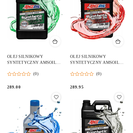
OLEJ SILNIKOWY
OLEJ SILNIKOWY
SYNTETYCZNY AMSOIL
SYNTETYCZNY AMSOIL
0W20 SIGNATURE SERIES
5W30 SIGNATURE SERIES
(0)
(0)
SYNTH ASM 3,786L
100% SYNTH ASL 3.78
289.00
289.95
Cena:
Cena: