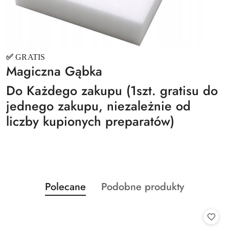
✅
GRATIS
Magiczna Gąbka
Do Każdego zakupu (1szt. gratisu do
jednego zakupu, niezależnie od
liczby kupionych preparatów)
Produkty
Produkty
Polecane
Podobne produkty
Pomiń karuzelę produktów
o
o
statusie:
statusie: