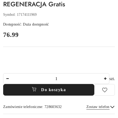
REGENERACJA Gratis
Symbol:
17174111969
Dostępność:
Duża dostępność
cena:
76.99
Ilość
szt.
Do koszyka
Zamówienie telefoniczne: 728603632
Zostaw telefon
Dostępność