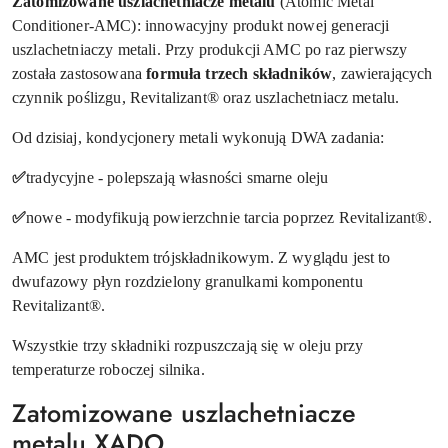
Zatomizowane uszlachetniacze metalu
(Atomic Metal
Conditioner-AMC): innowacyjny produkt nowej generacji
uszlachetniaczy metali. Przy produkcji AMC po raz pierwszy
została zastosowana
formuła trzech składników
, zawierających
czynnik poślizgu, Revitalizant® oraz uszlachetniacz metalu.
Od dzisiaj, kondycjonery metali wykonują DWA zadania:
✅
tradycyjne - polepszają własności smarne oleju
✅
nowe - modyfikują powierzchnie tarcia poprzez Revitalizant®.
AMC jest produktem trójskładnikowym. Z wyglądu jest to
dwufazowy płyn rozdzielony granulkami komponentu
Revitalizant®.
Wszystkie trzy składniki rozpuszczają się w oleju przy
temperaturze roboczej silnika.
Zatomizowane uszlachetniacze
metalu XADO