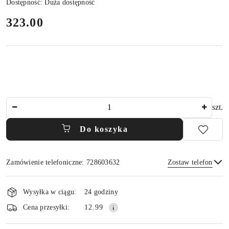
Dostępność:
Duża dostępność
cena:
323.00
Ilość
szt.
Do koszyka
Zamówienie telefoniczne: 728603632
Zostaw telefon
Dostępność
i
Wysyłka w ciągu:
24 godziny
dostawa
Wyślij
Cena przesyłki:
12.99