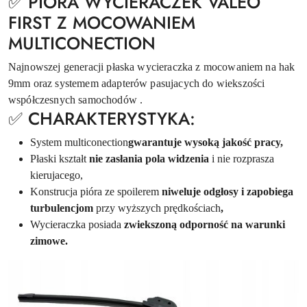
✅ PIÓRA WYCIERACZEK VALEO
FIRST Z MOCOWANIEM
MULTICONECTION
Najnowszej generacji płaska wycieraczka z mocowaniem na hak
9mm oraz systemem adapterów pasujacych do wiekszości
współczesnych samochodów .
✅ CHARAKTERYSTYKA:
System multiconection
gwarantuje wysoką jakość pracy,
Płaski kształt
nie zasłania pola widzenia
i nie rozprasza
kierujacego,
Konstrucja pióra ze spoilerem
niweluje odgłosy i zapobiega
turbulencjom
przy wyższych prędkościach
,
Wycieraczka posiada
zwiekszoną odporność na warunki
zimowe.