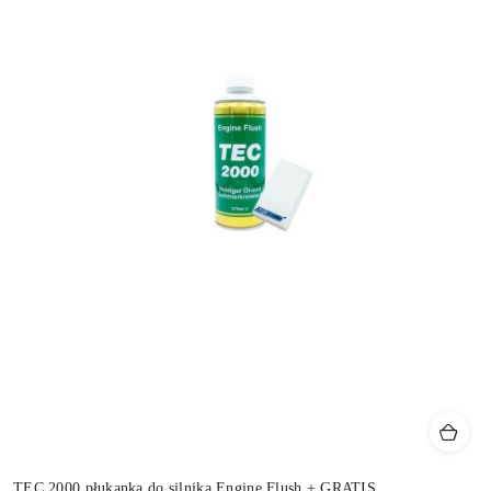
TEC 2000 płukanka do silnika Engine Flush + GRATIS