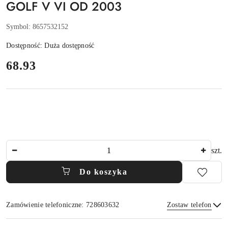
GOLF V VI OD 2003
Symbol:
8657532152
Dostępność:
Duża dostępność
cena:
68.93
Ilość
szt.
Do koszyka
Zamówienie telefoniczne: 728603632
Zostaw telefon
Dostępność