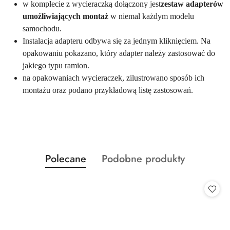
w komplecie z wycieraczką dołączony jest
zestaw adapterów
umożliwiających montaż
w niemal każdym modelu
samochodu.
Instalacja adapteru odbywa się za jednym kliknięciem. Na
opakowaniu pokazano, który adapter należy zastosować do
jakiego typu ramion.
na opakowaniach wycieraczek, zilustrowano sposób ich
montażu oraz podano przykładową listę zastosowań.
Produkty
Produkty
Polecane
Podobne produkty
Pomiń karuzelę produktów
o
o
statusie:
statusie: