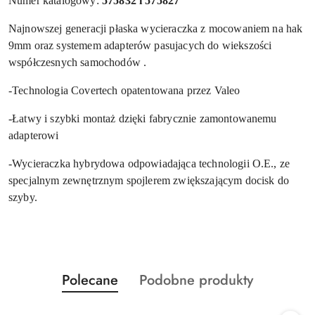
Numer katalogowy:
575832 i 575827
Najnowszej generacji płaska wycieraczka z mocowaniem na hak
9mm oraz systemem adapterów pasujacych do wiekszości
współczesnych samochodów .
-Technologia Covertech opatentowana przez Valeo
-Łatwy i szybki montaż dzięki fabrycznie zamontowanemu
adapterowi
-Wycieraczka hybrydowa odpowiadająca technologii O.E., ze
specjalnym zewnętrznym spojlerem zwiększającym docisk do
szyby.
Produkty
Produkty
Polecane
Podobne produkty
Pomiń karuzelę produktów
o
o