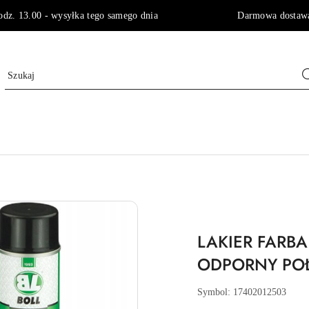
godz. 13.00 - wysyłka tego samego dnia Darmowa dostawa 
LAKIER FARB
ODPORNY POŁ
Symbol:
17402012503