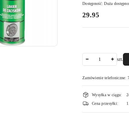
Dostępność:
Duża dostępno
cena:
29.95
Ilość
szt.
Zamówienie telefoniczne:
Dostępność
Wysyłka w ciągu:
2
i
Cena przesyłki:
1
dostawa