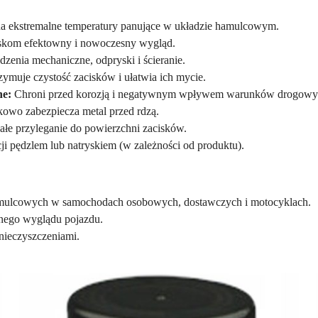
 ekstremalne temperatury panujące w układzie hamulcowym.
skom efektowny i nowoczesny wygląd.
zenia mechaniczne, odpryski i ścieranie.
ymuje czystość zacisków i ułatwia ich mycie.
ne:
Chroni przed korozją i negatywnym wpływem warunków drogowy
owo zabezpiecza metal przed rdzą.
łe przyleganie do powierzchni zacisków.
i pędzlem lub natryskiem (w zależności od produktu).
amulcowych w samochodach osobowych, dostawczych i motocyklach.
nego wyglądu pojazdu.
nieczyszczeniami.