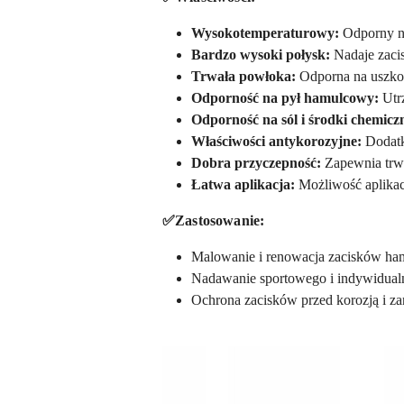
Wysokotemperaturowy:
Odporny na
Bardzo wysoki połysk:
Nadaje zaci
Trwała powłoka:
Odporna na uszkod
Odporność na pył hamulcowy:
Utrz
Odporność na sól i środki chemicz
Właściwości antykorozyjne:
Dodatk
Dobra przyczepność:
Zapewnia trwa
Łatwa aplikacja:
Możliwość aplikacj
✅Zastosowanie:
Malowanie i renowacja zacisków h
Nadawanie sportowego i indywidual
Ochrona zacisków przed korozją i za