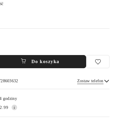
ść
Do koszyka
 728603632
Zostaw telefon
Wyślij
4 godziny
2.99