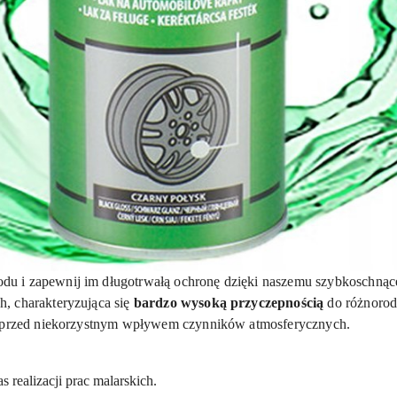
u i zapewnij im długotrwałą ochronę dzięki naszemu szybkoschnące
, charakteryzująca się
bardzo wysoką przyczepnością
do różnorod
je przed niekorzystnym wpływem czynników atmosferycznych.
 realizacji prac malarskich.