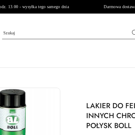
godz. 13.00 - wysyłka tego samego dnia Darmowa dostawa 
LAKIER DO F
INNYCH CHRO
POŁYSK BOLL