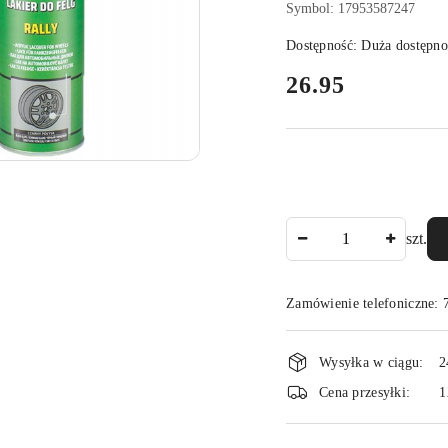
Symbol:
17953587247
Dostępność:
Duża dostępno
cena:
26.95
Ilość
szt.
Zamówienie telefoniczne:
Dostępność
Wysyłka w ciągu:
2
i
Cena przesyłki:
1
dostawa