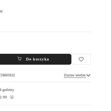
ść
Do koszyka
 728603632
Zostaw telefon
Wyślij
4 godziny
2.99