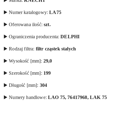
▶️ Marka:
KNECHT
▶️ Numer katalogowy:
LA75
▶️ Oferowana ilość:
szt.
▶️ Ograniczenia producenta:
DELPHI
▶️ Rodzaj filtra:
filtr cząstek stałych
▶️ Wysokość [mm]:
29,0
▶️ Szerokość [mm]:
199
▶️ Długość [mm]:
304
▶️ Numery handlowe:
LAO 75, 76417968, LAK 75