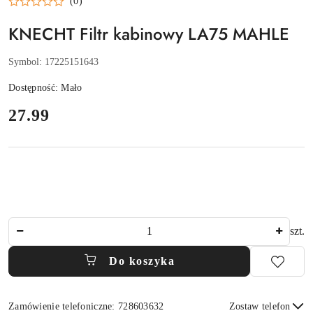
(0)
KNECHT Filtr kabinowy LA75 MAHLE
Symbol:
17225151643
Dostępność:
Mało
cena:
27.99
Ilość
szt.
Do koszyka
Zamówienie telefoniczne: 728603632
Zostaw telefon