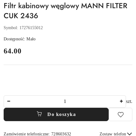
Filtr kabinowy węglowy MANN FILTER
CUK 2436
Symbol:
17276155012
Dostępność:
Mało
cena:
64.00
Ilość
szt.
Do koszyka
Zamówienie telefoniczne: 728603632
Zostaw telefon