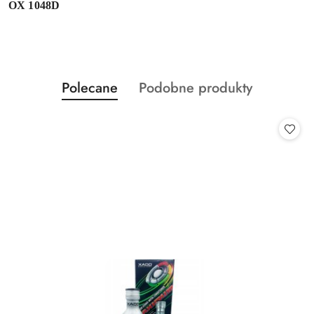
OX 1048D
Produkty
Produkty
Polecane
Podobne produkty
Pomiń karuzelę produktów
o
o
statusie:
statusie: