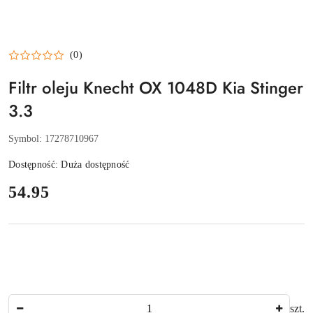
(0)
Filtr oleju Knecht OX 1048D Kia Stinger
3.3
Symbol:
17278710967
Dostępność:
Duża dostępność
cena:
54.95
Ilość
szt.