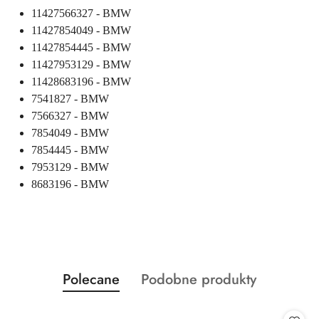
11427566327 - BMW
11427854049 - BMW
11427854445 - BMW
11427953129 - BMW
11428683196 - BMW
7541827 - BMW
7566327 - BMW
7854049 - BMW
7854445 - BMW
7953129 - BMW
8683196 - BMW
Produkty
Produkty
Polecane
Podobne produkty
Pomiń karuzelę produktów
o
o
statusie:
statusie: