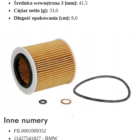
Średnica wewnętrzna 3 [mm]:
41,5
Ciężar netto [g]:
33,0
Długość opakowania [cm]:
8,0
Inne numery
FIL0001009352
11427541827 - BMW