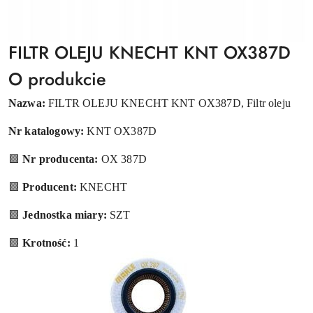
FILTR OLEJU KNECHT KNT OX387D
O produkcie
Nazwa:
FILTR OLEJU KNECHT KNT OX387D, Filtr oleju
Nr katalogowy:
KNT OX387D
🟩
Nr producenta:
OX 387D
🟩
Producent:
KNECHT
🟩
Jednostka miary:
SZT
🟩
Krotność:
1