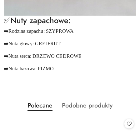
✅Nuty zapachowe:
➡️
Rodzina zapachu: SZYPROWA
➡️
Nuta głowy: GREJFRUT
➡️
Nuta serca: DRZEWO CEDROWE
➡️
Nuta bazowa: PIŻMO
Produkty
Produkty
Polecane
Podobne produkty
Pomiń karuzelę produktów
o
o
statusie:
statusie: