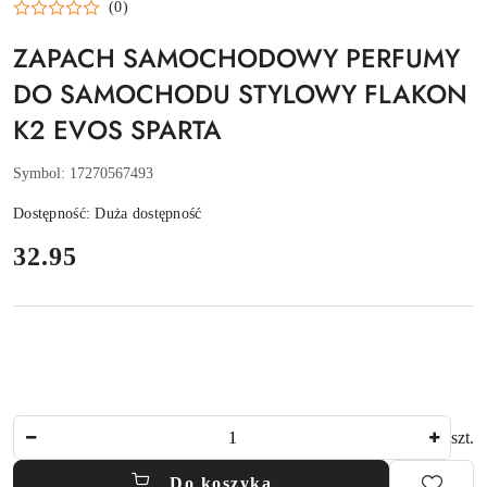
(0)
ZAPACH SAMOCHODOWY PERFUMY
DO SAMOCHODU STYLOWY FLAKON
K2 EVOS SPARTA
Symbol:
17270567493
Dostępność:
Duża dostępność
cena:
32.95
Ilość
szt.
Do koszyka