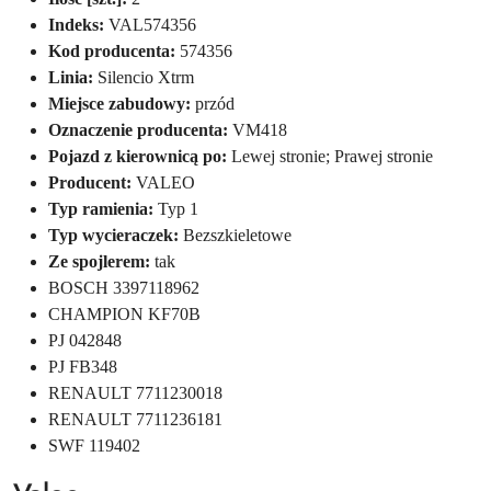
Indeks:
VAL574356
Kod producenta:
574356
Linia:
Silencio Xtrm
Miejsce zabudowy:
przód
Oznaczenie producenta:
VM418
Pojazd z kierownicą po:
Lewej stronie; Prawej stronie
Producent:
VALEO
Typ ramienia:
Typ 1
Typ wycieraczek:
Bezszkieletowe
Ze spojlerem:
tak
BOSCH 3397118962
CHAMPION KF70B
PJ 042848
PJ FB348
RENAULT 7711230018
RENAULT 7711236181
SWF 119402