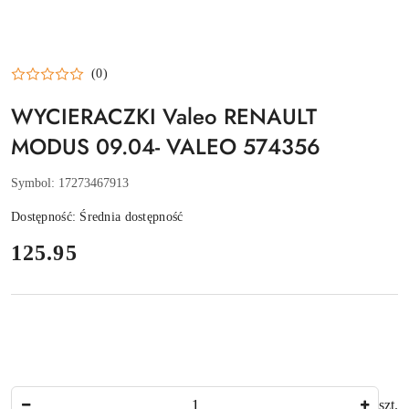
(0)
WYCIERACZKI Valeo RENAULT
MODUS 09.04- VALEO 574356
Symbol:
17273467913
Dostępność:
Średnia dostępność
cena:
125.95
Ilość
szt.