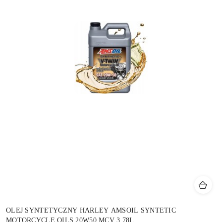
OLEJ SYNTETYCZNY HARLEY AMSOIL SYNTETIC
MOTORCYCLE OILS 20W50 MCV 3,78L