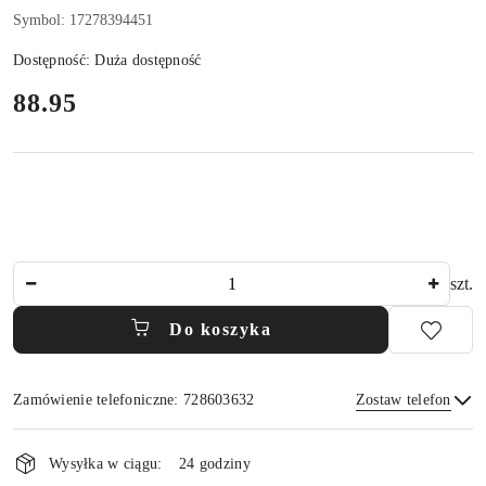
Symbol:
17278394451
Dostępność:
Duża dostępność
cena:
88.95
Ilość
szt.
Do koszyka
Zamówienie telefoniczne: 728603632
Zostaw telefon
Dostępność
i
Wysyłka w ciągu:
24 godziny