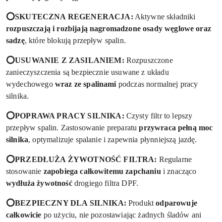
⭕SKUTECZNA REGENERACJA:
Aktywne składniki
rozpuszczają i rozbijają nagromadzone osady węglowe oraz
sadzę
, które blokują przepływ spalin.
⭕USUWANIE Z ZASILANIEM:
Rozpuszczone
zanieczyszczenia są bezpiecznie usuwane z układu
wydechowego
wraz ze spalinami
podczas normalnej pracy
silnika.
⭕POPRAWA PRACY SILNIKA:
Czysty filtr to lepszy
przepływ spalin. Zastosowanie preparatu
przywraca pełną moc
silnika
, optymalizuje spalanie i zapewnia płynniejszą jazdę.
⭕PRZEDŁUŻA ŻYWOTNOŚĆ FILTRA:
Regularne
stosowanie
zapobiega całkowitemu zapchaniu
i znacząco
wydłuża żywotność
drogiego filtra DPF.
⭕BEZPIECZNY DLA SILNIKA:
Produkt
odparowuje
całkowicie
po użyciu, nie pozostawiając żadnych śladów ani