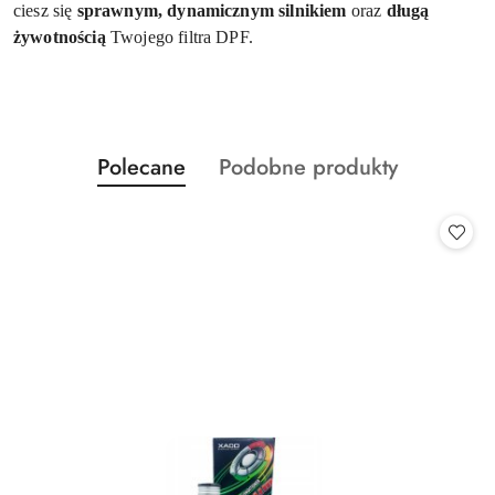
ciesz się
sprawnym, dynamicznym silnikiem
oraz
długą
żywotnością
Twojego filtra DPF.
Produkty
Produkty
Polecane
Podobne produkty
Pomiń karuzelę produktów
o
o
statusie:
statusie: