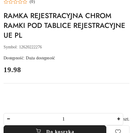
(0)
RAMKA REJESTRACYJNA CHROM
RAMKI POD TABLICE REJESTRACYJNE
UE PL
Symbol:
12620222276
Dostępność:
Duża dostępność
cena:
19.98
Ilość
szt.
Do koszyka