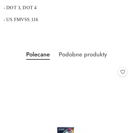
- DOT 3, DOT 4
- US FMVSS 116
Produkty
Produkty
Polecane
Podobne produkty
Pomiń karuzelę produktów
o
o
statusie:
statusie: