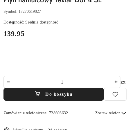
Symbol:
17270619827
Dostępność:
Średnia dostępność
cena:
139.95
Ilość
szt.
Do koszyka
Zamówienie telefoniczne: 728603632
Zostaw telefon
Dostępność