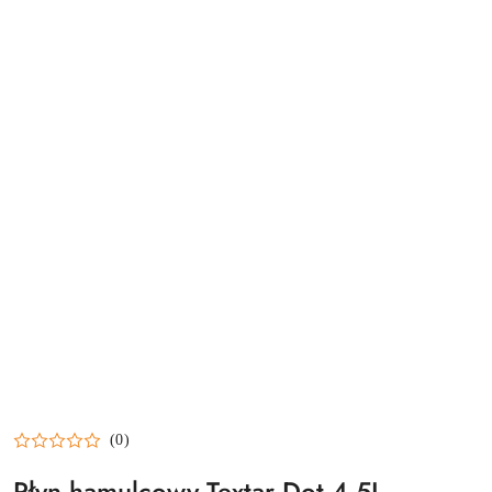
(0)
Płyn hamulcowy Textar Dot 4 5L