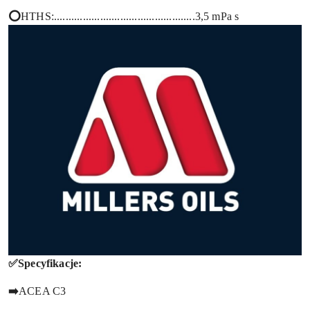
⭕
HTHS:.................................................3,5 mPa s
✅Specyfikacje:
➡️
ACEA C3