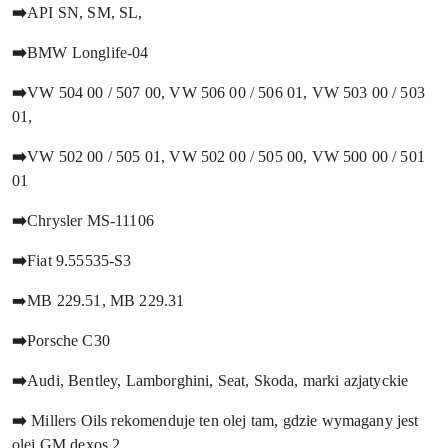
➡️
API SN, SM, SL,
➡️
BMW Longlife-04
➡️
VW 504 00 / 507 00, VW 506 00 / 506 01, VW 503 00 / 503
01,
➡️
VW 502 00 / 505 01, VW 502 00 / 505 00, VW 500 00 / 501
01
➡️
Chrysler MS-11106
➡️
Fiat 9.55535-S3
➡️MB 229.51, MB 229.31
➡️
Porsche C30
➡️
Audi, Bentley, Lamborghini, Seat, Skoda, marki azjatyckie
➡️
Millers Oils rekomenduje ten olej tam, gdzie wymagany jest
olej GM dexos 2.