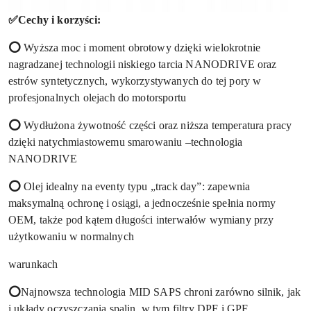
✅Cechy i korzyści:
⭕
Wyższa moc i moment obrotowy dzięki wielokrotnie
nagradzanej technologii niskiego tarcia NANODRIVE oraz
estrów syntetycznych, wykorzystywanych do tej pory w
profesjonalnych olejach do motorsportu
⭕
Wydłużona żywotność części oraz niższa temperatura pracy
dzięki natychmiastowemu smarowaniu –technologia
NANODRIVE
⭕
Olej idealny na eventy typu „track day”: zapewnia
maksymalną ochronę i osiągi, a jednocześnie spełnia normy
OEM, także pod kątem długości interwałów wymiany przy
użytkowaniu w normalnych
warunkach
⭕
Najnowsza technologia MID SAPS chroni zarówno silnik, jak
i układy oczyszczania spalin, w tym filtry DPF i GPF,