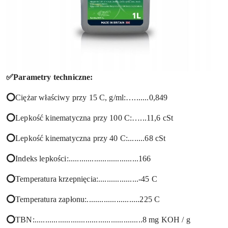
✅Parametry techniczne:
⭕
Ciężar właściwy przy 15 C, g/ml:….......0,849
⭕
Lepkość kinematyczna przy 100 C:…...11,6 cSt
⭕
Lepkość kinematyczna przy 40 C:........68 cSt
⭕
Indeks lepkości:.................................166
⭕
Temperatura krzepnięcia:...................-45 C
⭕
Temperatura zapłonu:.........................225 C
⭕
TBN:...................................................8 mg KOH / g