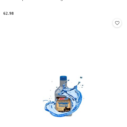
62.98
Cena: