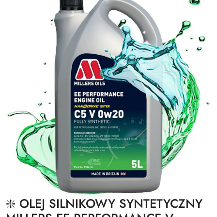
❇️ OLEJ SILNIKOWY SYNTETYCZNY