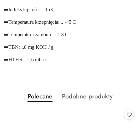
➡️
Indeks lepkości:...153
➡️
Temperatura krzepnięcia:... -45 C
➡️
Temperatura zapłonu:...218 C
➡️
TBN:...8 mg KOH / g
➡️
HTHS:...2,6 mPa s
Produkty
Produkty
Polecane
Podobne produkty
Pomiń karuzelę produktów
o
o
statusie:
statusie: