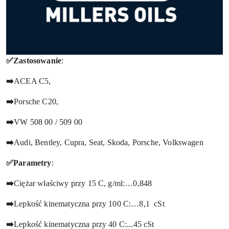
✅Zastosowanie
:
➡️
ACEA C5,
➡️
Porsche C20,
➡️
VW 508 00 / 509 00
➡️
Audi, Bentley, Cupra, Seat, Skoda, Porsche, Volkswagen
✅Parametry
:
➡️
Ciężar właściwy przy 15 C, g/ml:…0,848
➡️
Lepkość kinematyczna przy 100 C:…8,1 cSt
➡️
Lepkość kinematyczna przy 40 C:...45 cSt