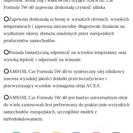
odporność termiczną i właściwości myjące.AMSOIL Car
Formula 5W-40 zapewnia doskonałą czystość silnika
⭕
Zapewnia doskonałą ochronę w wysokich obrotach, wysokich
temperaturach i zapewnia niezawodne długotrwałe działanie na
wydłużone okresy drenażu ustalonych przez europejskich
producentów samochodów.
⭕
Posiada fantastyczną odporność na wysokie temperatury oraz
wysoką lepkość i odporność na ścinanie.
⭕
AMSOIL Car Formula 5W-40 to syntetyczny olej silnikowy
zawiera wysokiej jakości dodatki przeciwzużyciowe i
przewyższający wysokie wymagania oleju ACEA .
⭕
AMSOIL Car Formula 5W-40 jest bardzo uniwersalnym oleje
do wielu zastosowań.Jest preferowany do praktycznie wszystkich
samochodów europejskich, szczególnie modeli z
turbodoładowaniem.