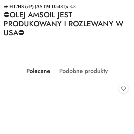
➡️ HT/HS (cP) (ASTM D5481):
3.8
⛔️OLEJ AMSOIL JEST
PRODUKOWANY I ROZLEWANY W
USA⛔️
Produkty
Produkty
Polecane
Podobne produkty
Pomiń karuzelę produktów
o
o
statusie:
statusie: