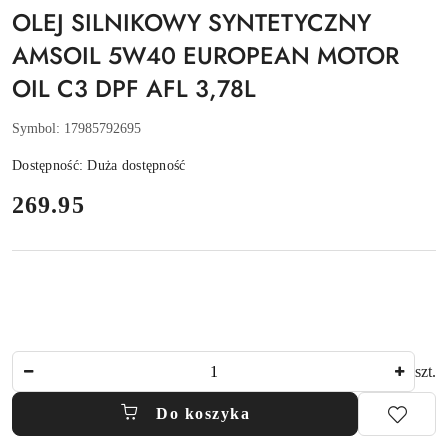
OLEJ SILNIKOWY SYNTETYCZNY
AMSOIL 5W40 EUROPEAN MOTOR
OIL C3 DPF AFL 3,78L
Symbol:
17985792695
Dostępność:
Duża dostępność
cena:
269.95
Ilość
szt.
Do koszyka