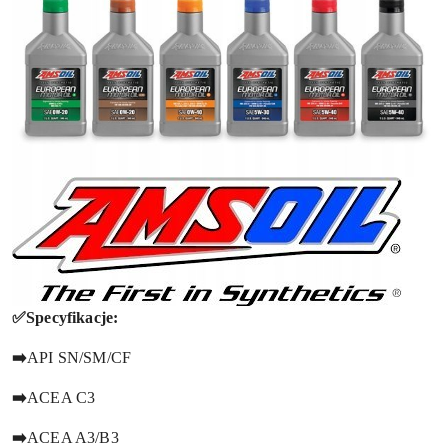
✅Specyfikacje:
➡️
API SN/SM/CF
➡️
ACEA C3
➡️
ACEA A3/B3