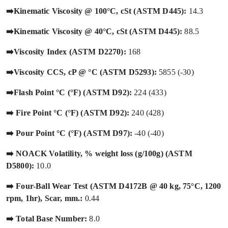
➡️Kinematic Viscosity @ 100°C, cSt (ASTM D445):
14.3
➡️Kinematic Viscosity @ 40°C, cSt (ASTM D445):
88.5
➡️Viscosity Index (ASTM D2270):
168
➡️Viscosity CCS, cP @ °C (ASTM D5293):
5855 (-30)
➡️Flash Point °C (°F) (ASTM D92):
224 (433)
➡️ Fire Point °C (°F) (ASTM D92):
240 (428)
➡️ Pour Point °C (°F) (ASTM D97):
-40 (-40)
➡️ NOACK Volatility, % weight loss (g/100g) (ASTM
D5800):
10.0
➡️ Four-Ball Wear Test (ASTM D4172B @ 40 kg, 75°C, 1200
rpm, 1hr), Scar, mm.:
0.44
➡️ Total Base Number:
8.0