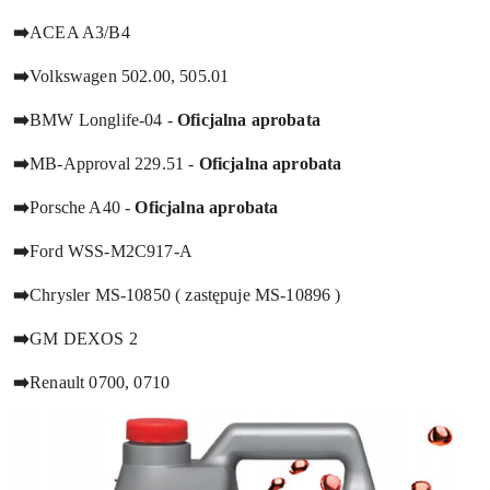
➡️
ACEA A3/B4
➡️
Volkswagen 502.00, 505.01
➡️
BMW Longlife-04 -
Oficjalna aprobata
➡️
MB-Approval 229.51 -
Oficjalna aprobata
➡️
Porsche A40 -
Oficjalna aprobata
➡️
Ford WSS-M2C917-A
➡️
Chrysler MS-10850 ( zastępuje MS-10896 )
➡️
GM DEXOS 2
➡️
Renault 0700, 0710