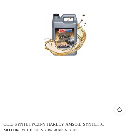
OLEJ SYNTETYCZNY HARLEY AMSOIL SYNTETIC
MOTORCYCLE OILS 20W50 MCV 3,78L