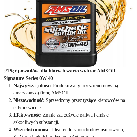
✅Pięć
powodów, dla których warto wybrać AMSOIL
Signature Series 0W-40:
Najwyższa jakość:
Produkowany przez renomowaną
amerykańską firmę AMSOIL.
Niezawodność:
Sprawdzony przez tysiące kierowców na
całym świecie.
Efektywność:
Zmniejsza zużycie paliwa i emisję
szkodliwych substancji.
Wszechstronność:
Idealny do samochodów osobowych,
SUV-ów i lekkich pojazdów użytkowych.