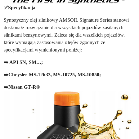
✅Specyfikacja
:
Syntetyczny olej silnikowy AMSOIL Signature Series stanowi
doskonałe rozwiązanie dla wszystkich pojazdów zasilanych
silnikami benzynowymi. Zaleca się dla wszelkich pojazdów,
które wymagają zastosowania olejów zgodnych ze
specyfikacjami wymienionymi poniżej:
➡️ API SN, SM…;
➡️Chrysler MS-12633, MS-10725, MS-10850;
➡️
Nissan GT-R®