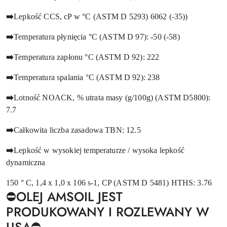
➡️
Lepkość CCS, cP w °C (ASTM D 5293) 6062 (-35))
➡️
Temperatura płynięcia °C (ASTM D 97): -50 (-58)
➡️
Temperatura zapłonu °C (ASTM D 92): 222
➡️
Temperatura spalania °C (ASTM D 92): 238
➡️
Lotność NOACK, % utrata masy (g/100g) (ASTM D5800):
7.7
➡️
Całkowita liczba zasadowa TBN: 12.5
➡️
Lepkość w wysokiej temperaturze / wysoka lepkość
dynamiczna
150 ° C, 1,4 x 1,0 x 106 s-1, CP (ASTM D 5481) HTHS: 3.76
⛔️OLEJ AMSOIL JEST
PRODUKOWANY I ROZLEWANY W
USA⛔️