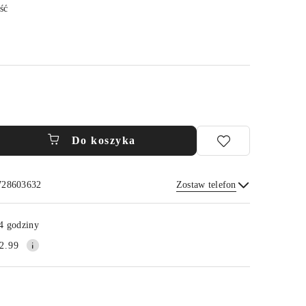
ść
Do koszyka
 728603632
Zostaw telefon
Wyślij
4 godziny
2.99