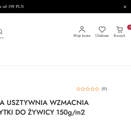
od 199 PLN
0
Moje konto
Ulubione
Koszyk
(0)
NA USZTYWNIA WZMACNIA
YTKI DO ŻYWICY 150g/m2