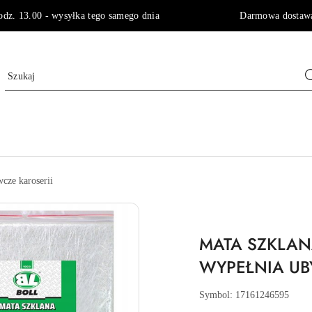
godz. 13.00 - wysyłka tego samego dnia Darmowa dostawa 
cze karoserii
MATA SZKLA
WYPEŁNIA UB
Symbol:
17161246595