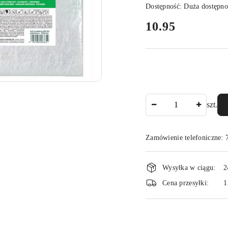
Dostępność:
Duża dostępno
cena:
10.95
Ilość
szt.
Zamówienie telefoniczne:
Dostępność
Wysyłka w ciągu:
2
i
Cena przesyłki:
1
dostawa