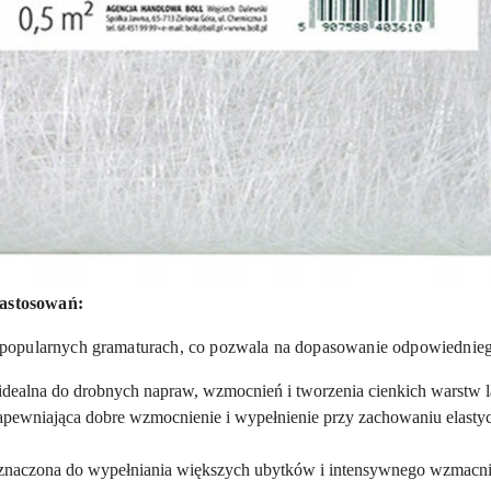
astosowań:
opularnych gramaturach, co pozwala na dopasowanie odpowiedniego
 idealna do drobnych napraw, wzmocnień i tworzenia cienkich warstw l
pewniająca dobre wzmocnienie i wypełnienie przy zachowaniu elastyc
znaczona do wypełniania większych ubytków i intensywnego wzmacni