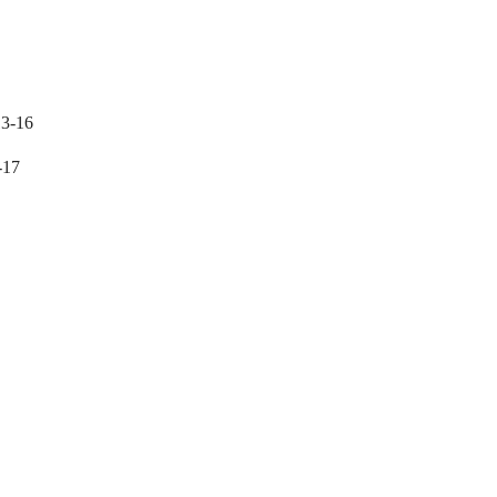
13-16
-17