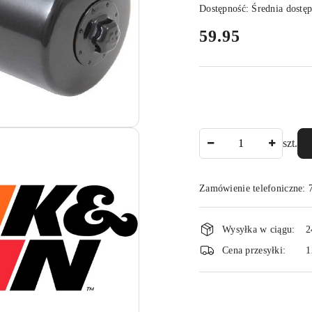
Dostępność:
Średnia dostę
cena:
59.95
Ilość
szt.
Zamówienie telefoniczne:
Dostępność
Wysyłka w ciągu:
2
i
Cena przesyłki:
1
dostawa