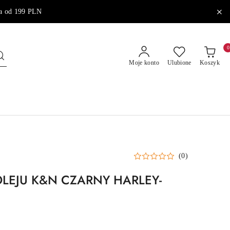
od 199 PLN
0
Moje konto
Ulubione
Koszyk
(0)
 OLEJU K&N CZARNY HARLEY-