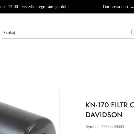
godz. 13.00 - wysyłka tego samego dnia Darmowa dostawa 
KN-170 FILTR
DAVIDSON
Symbol:
17273768453