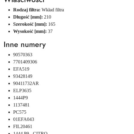
Rodzaj filtra:
Wkład filtra
Długość [mm]:
210
Szerokość [mm]:
165
Wysokość [mm]:
37
Inne numery
90570363
7701409306
EFA519
93428149
90411732AR
ELP3635
1444P9
1137481
PC575
01EFA043
FIL20461
1444 P9 - CITRO