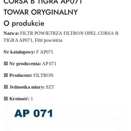
CORSA B TIGRA AP071
TOWAR ORYGINALNY
O produkcie
Nazwa:
FILTR POWIETRZA FILTRON OPEL CORSA B
TIGRA AP071, Filtr powietrza
Nr katalogowy:
F AP071
🟩
Nr producenta:
AP 071
🟩
Producent:
FILTRON
🟩
Jednostka miary:
SZT
🟩
Krotność:
1