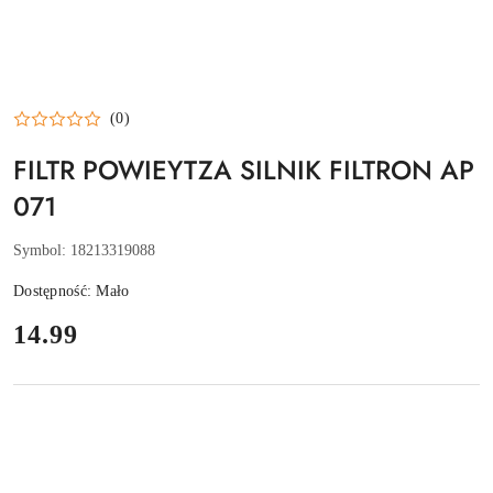
(0)
FILTR POWIEYTZA SILNIK FILTRON AP
071
Symbol:
18213319088
Dostępność:
Mało
cena:
14.99