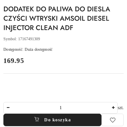
DODATEK DO PALIWA DO DIESLA
CZYŚCI WTRYSKI AMSOIL DIESEL
INJECTOR CLEAN ADF
Symbol:
17167491309
Dostępność:
Duża dostępność
cena:
169.95
Ilość
szt.
Do koszyka