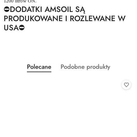
1200 litrów ON.
⛔️DODATKI AMSOIL SĄ
PRODUKOWANE I ROZLEWANE W
USA⛔️
Produkty
Produkty
Polecane
Podobne produkty
Pomiń karuzelę produktów
o
o
statusie:
statusie: