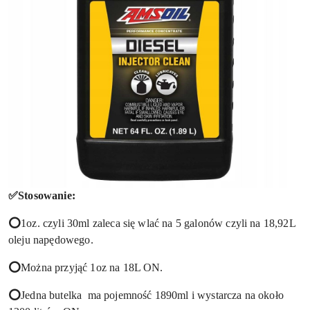
✅Stosowanie:
⭕
1oz. czyli 30ml zaleca się wlać na 5 galonów czyli na 18,92L
oleju napędowego.
⭕
Można przyjąć 1oz na 18L ON.
⭕
Jedna butelka ma pojemność 1890ml i wystarcza na około